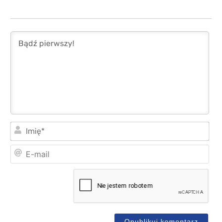
Imi
E-
mai