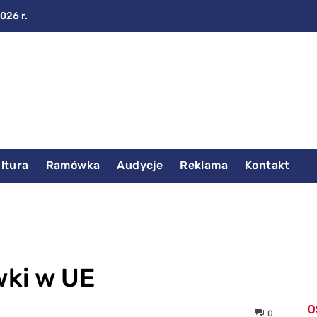
2026 r.
ltura
Ramówka
Audycje
Reklama
Kontakt
ki w UE
O
0