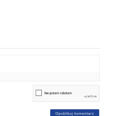
mię*
-
ail