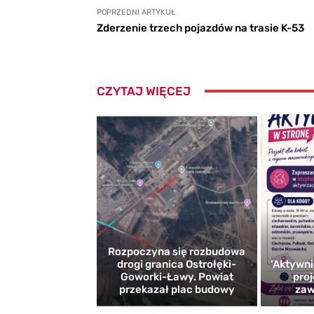
POPRZEDNI ARTYKUŁ
Zderzenie trzech pojazdów na trasie K-53
CZYTAJ WIĘCEJ
Rozpoczyna się rozbudowa
drogi granica Ostrołęki-
’Aktywni
Goworki-Ławy. Powiat
proj
przekazał plac budowy
zaw