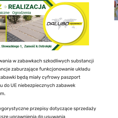
wania w zabawkach szkodliwych substancji
ancje zaburzające funkcjonowanie układu
 zabawki będą miały cyfrowy paszport
iu do UE niebezpiecznych zabawek
im.
rygorystyczne przepisy dotyczące sprzedaży
ększe uprawnienia do usuwania