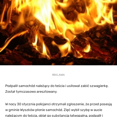
REKLAMA
Podpalił samochód należący do teścia i usiłował zabić szwagierkę.
Został tymczasowo aresztowany.
W nocy 30 stycznia policjanci otrzymali zgłoszenie, że przed posesją
w gminie Wyszków płonie samochód. Zięć wybił szybę w aucie
należącym do teścia, oblał go substancją łatwopalną, podpalił i