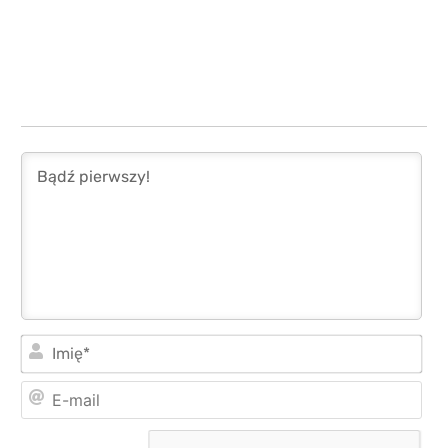
Imi
E-
mai