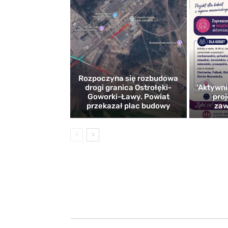
Rozpoczyna się rozbudowa
drogi granica Ostrołęki-
’Aktywni
Goworki-Ławy. Powiat
proj
przekazał plac budowy
zaw