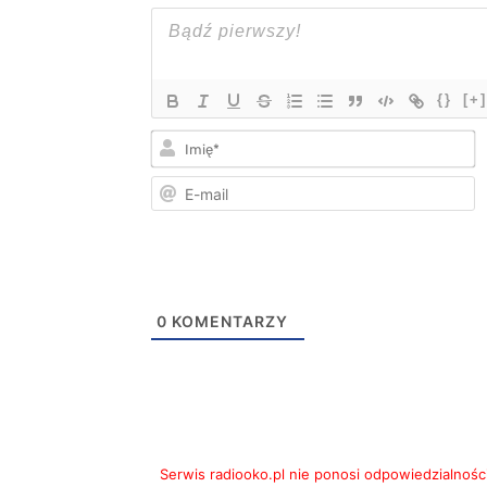
{}
[+]
I
E
m
0
KOMENTARZY
Serwis radiooko.pl nie ponosi odpowiedzialnośc