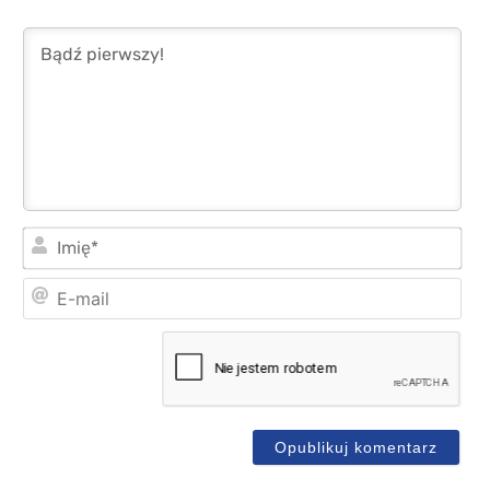
Imi
E-
mai