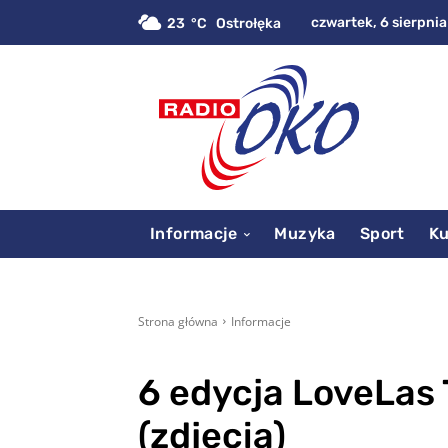
czwartek, 6 sierpnia
23
C
Ostrołęka
Informacje
Muzyka
Sport
Ku
Strona główna
Informacje
6 edycja LoveLas 
(zdjęcia)