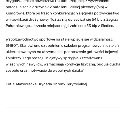
Brygady, a także dowództwa i sztabu. Najlepiej z wyzwaniami
poradziła sobie drużyna 52 batalionu lekkiej piechoty (blp) w
Komorowie, która po trzech konkurencjach sięgnęła po zwycięstwo
w klasyfikacji drużynowej. Tuż za nią uplasował się 54 blp z Zegrza
Południowego, a trzecie miejsce zajęli żołnierze 53 blp z Siedlec.
Współzawodnictwo sportowe na stałe wpisuje się w działalność
5MBOT. Stanowi ono uzupełnienie szkoleń programowych i działań
ukierunkowanych na utrzymanie i podnoszenie gotowości bojowej
żołnierzy. Tego rodzaju inicjatywy sprzyjają kształtowaniu
właściwych nawyków, wzmacniają kondycję fizyczną, budują ducha
zespołu oraz motywację do wspólnych działań.
Fot. 5 Mazowiecka Brygada Obrony Terytorialnej