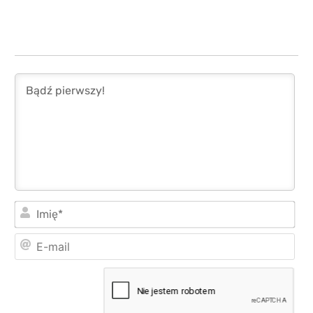
Imi
E-
mai