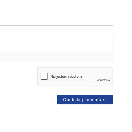
mię*
-
ail