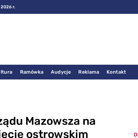
 2026 r.
ltura
Ramówka
Audycje
Reklama
Kontakt
orządu Mazowsza na
iecie ostrowskim
O