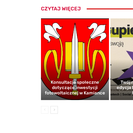
CZYTAJ WIĘCEJ
Konsultacje społeczne
Twój r
dotyczące inwestycji
edycja 
fotowoltaicznej w Kamiance