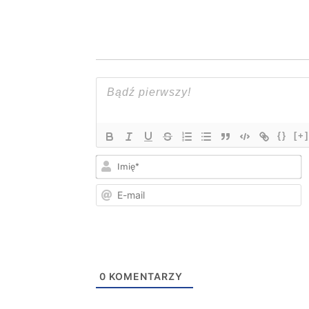
{}
[+]
I
E
m
0
KOMENTARZY