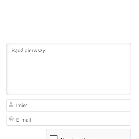
Imi
E-
mai