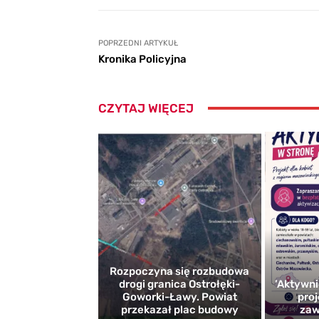
POPRZEDNI ARTYKUŁ
Kronika Policyjna
CZYTAJ WIĘCEJ
Rozpoczyna się rozbudowa
drogi granica Ostrołęki-
’Aktywni
Goworki-Ławy. Powiat
proj
przekazał plac budowy
zaw