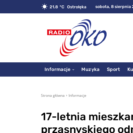
sobota, 8 sierpnia 
21.8
C
Ostrołęka
Informacje
Muzyka
Sport
Ku
Strona główna
Informacje
17-letnia mieszk
przasnyskiego od