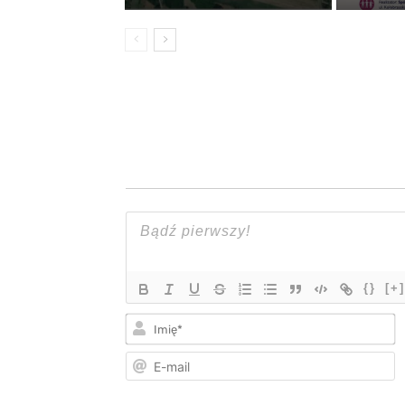
{}
[+]
I
E
m