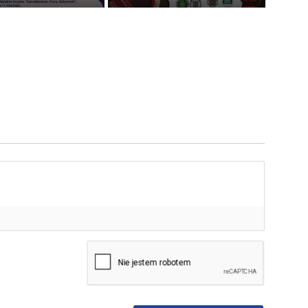
mię*
-
ail