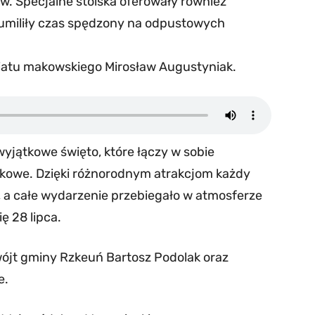
. Specjalne stoiska oferowały również
re umiliły czas spędzony na odpustowych
iatu makowskiego Mirosław Augustyniak.
yjątkowe święto, które łączy w sobie
rywkowe. Dzięki różnorodnym atrakcjom każdy
e, a całe wydarzenie przebiegało w atmosferze
ę 28 lipca.
wójt gminy Rzkeuń Bartosz Podolak oraz
e.