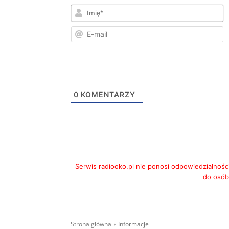
I
E
m
0
KOMENTARZY
Serwis radiooko.pl nie ponosi odpowiedzialnośc
do osób,