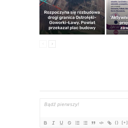
Rozpoczyna się rozbudowa
drogi granica Ostrołęki-
’Aktywni
Goworki-Ławy. Powiat
proj
przekazał plac budowy
zaw
{}
[+]