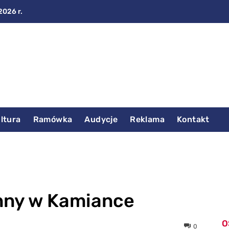
2026 r.
ltura
Ramówka
Audycje
Reklama
Kontakt
nny w Kamiance
O
0