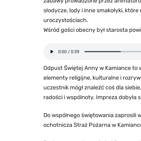
zabawy prowadzone przez animatorów
słodycze, lody i inne smakołyki, któ
uroczystościach.
Wśród gości obecny był starosta pow
Odpust Świętej Anny w Kamiance to w
elementy religijne, kulturalne i roz
uczestnik mógł znaleźć coś dla siebi
radości i wspólnoty. Impreza dobyła si
Do wspólnego świętowania zaprosili 
ochotnicza Straż Pożarna w Kamianc