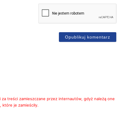
mię*
-
ail
i za treści zamieszczane przez internautów, gdyż należą one
 które je zamieściły.