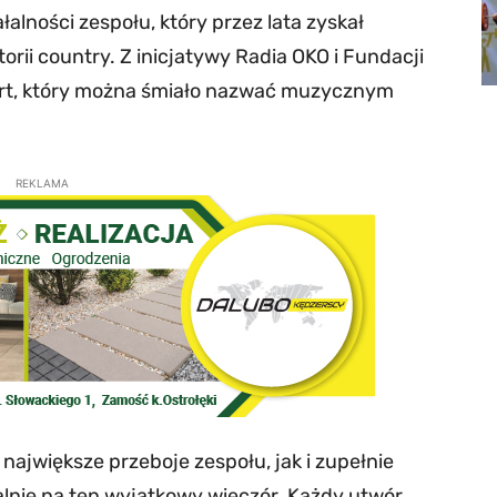
łalności zespołu, który przez lata zyskał
torii country. Z inicjatywy Radia OKO i Fundacji
ert, który można śmiało nazwać muzycznym
REKLAMA
ajwiększe przeboje zespołu, jak i zupełnie
nie na ten wyjątkowy wieczór. Każdy utwór