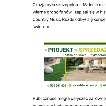
Okazja była szczególna – 15-lecie dzia
wierne grono fanów i zapisał się w his
Country Music Roads odbył się konc
świętem.
Publiczność mogła usłyszeć zarówno n
nowe aranżacje przygotowane specjal