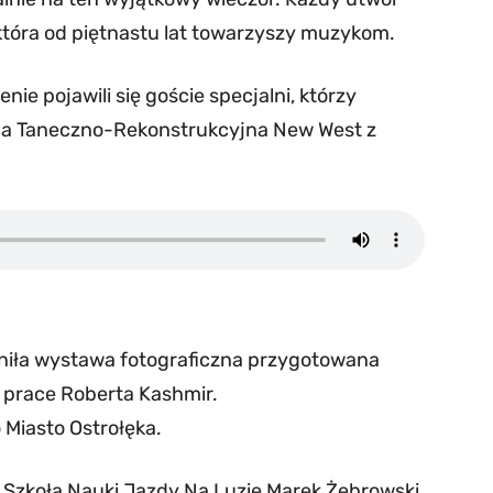
 która od piętnastu lat towarzyszy muzykom.
nie pojawili się goście specjalni, którzy
upa Taneczno-Rekonstrukcyjna New West z
niła wystawa fotograficzna przygotowana
a prace Roberta Kashmir.
Miasto Ostrołęka.
 Szkoła Nauki Jazdy Na Luzie Marek Żebrowski,