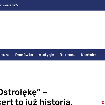
erpnia 2026 r.
ltura
Ramówka
Audycje
Reklama
Kontakt
 Ostrołękę” –
rt to już historia,
O