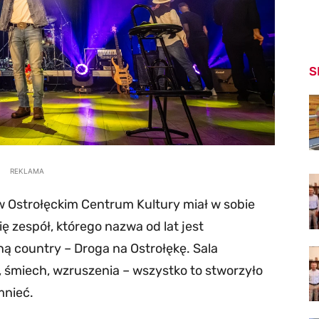
S
REKLAMA
 w Ostrołęckim Centrum Kultury miał w sobie
ę zespół, którego nazwa od lat jest
ną country – Droga na Ostrołękę. Sala
 śmiech, wzruszenia – wszystko to stworzyło
mnieć.