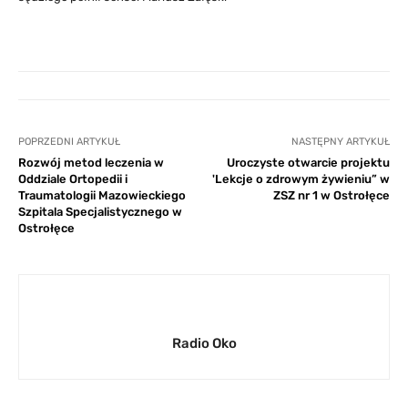
POPRZEDNI ARTYKUŁ
NASTĘPNY ARTYKUŁ
Rozwój metod leczenia w
Uroczyste otwarcie projektu
Oddziale Ortopedii i
'Lekcje o zdrowym żywieniu” w
Traumatologii Mazowieckiego
ZSZ nr 1 w Ostrołęce
Szpitala Specjalistycznego w
Ostrołęce
Radio Oko