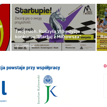
ce
Twój ruch. Ruszyła VIII edycja
konkursu 'Startuj z Mazowsza”
Ro
INFORMACJE
INF
O