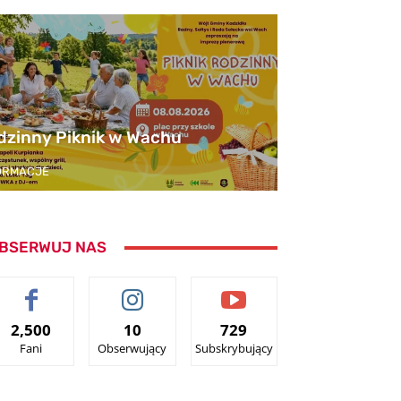
dzinny Piknik w Wachu
ORMACJE
BSERWUJ NAS
2,500
10
729
Fani
Obserwujący
Subskrybujący