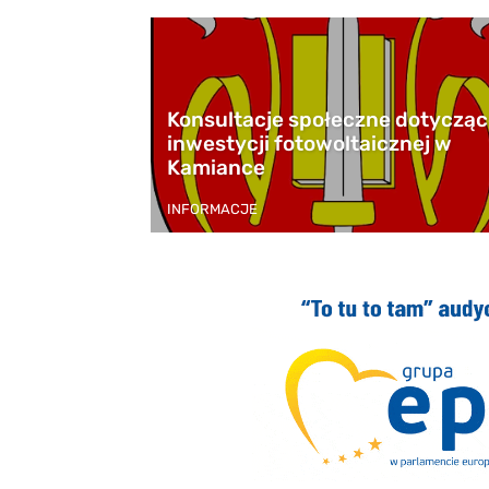
Konsultacje społeczne dotyczą
inwestycji fotowoltaicznej w
Kamiance
INFORMACJE