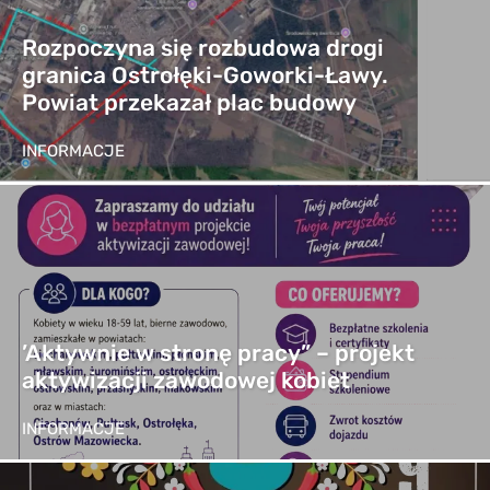
Rozpoczyna się rozbudowa drogi
granica Ostrołęki-Goworki-Ławy.
Powiat przekazał plac budowy
INFORMACJE
’Aktywnie w stronę pracy” – projekt
aktywizacji zawodowej kobiet
INFORMACJE