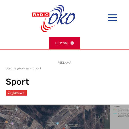
Słuchaj
REKLAMA
Strona główna
Sport
Sport
Żeglarstwo