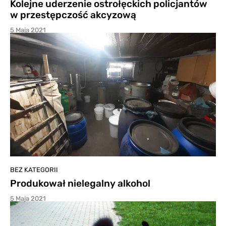
Kolejne uderzenie ostrołęckich policjantów
w przestępczość akcyzową
5 Maja 2021
BEZ KATEGORII
Produkował nielegalny alkohol
5 Maja 2021