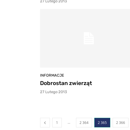
27 Lutego 2013
INFORMACJE
Dobrostan zwierząt
27 Lutego 2013
...
1
2 364
2 365
2 366