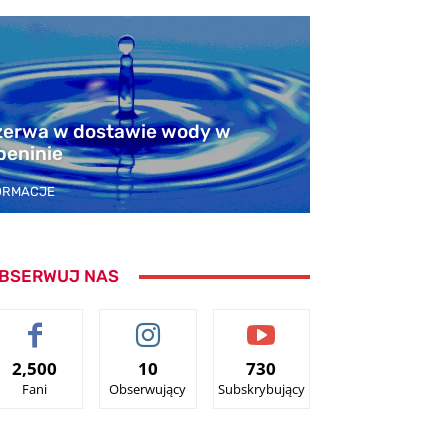
zerwa w dostawie wody w
beninie
ORMACJE
BSERWUJ NAS
2,500
10
730
Fani
Obserwujący
Subskrybujący