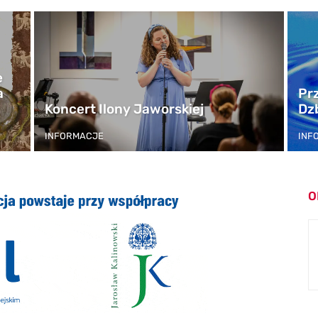
ę
a
Pr
Koncert Ilony Jaworskiej
Dz
INFORMACJE
INF
O