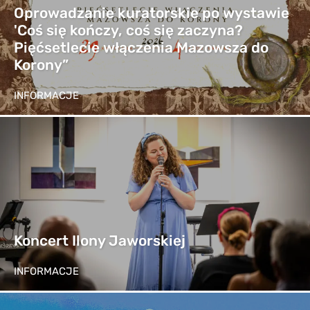
Oprowadzanie kuratorskie po wystawie
'Coś się kończy, coś się zaczyna?
Pięćsetlecie włączenia Mazowsza do
Korony”
INFORMACJE
Koncert Ilony Jaworskiej
INFORMACJE