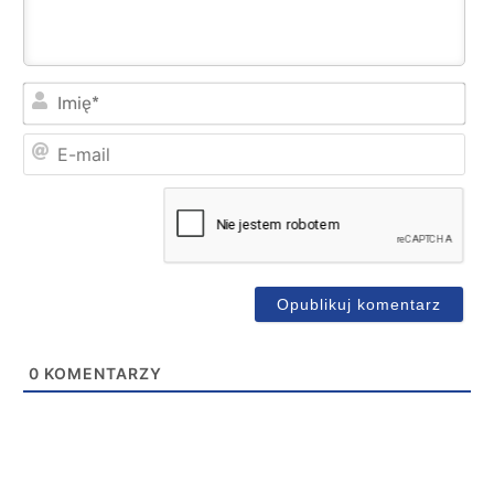
Imi
E-
mai
0
KOMENTARZY